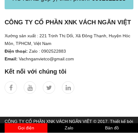
CÔNG TY CỔ PHẦN XNK VÁCH NGĂN VIỆT
Xưởng sản xuất : 221 Trịnh Thị Dối, Xã Đông Thạnh, Huyện Hóc
Môn, TPHCM, Việt Nam
Điện thoại:
Zalo : 0902522883
Email:
Vachnganvietco@gmail.com
Kết nối với chúng tôi
CÔNG TY CỔ PHẦN XNK VÁCH NGĂN VIỆT © 2017. Thiết kế bởi
TLPTECH
Gọi điện
Zalo
Bản đồ