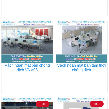
Vách ngăn mặt bàn chống
Vách ngăn mặt bàn tạm thời
dịch VNV03
chống dịch
HOT
HOT