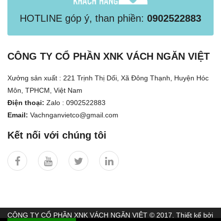
HOTLINE góp ý, than phiền:
0902522883
CÔNG TY CỔ PHẦN XNK VÁCH NGĂN VIỆT
Xưởng sản xuất : 221 Trịnh Thị Dối, Xã Đông Thạnh, Huyện Hóc
Môn, TPHCM, Việt Nam
Điện thoại:
Zalo : 0902522883
Email:
Vachnganvietco@gmail.com
Kết nối với chúng tôi
CÔNG TY CỔ PHẦN XNK VÁCH NGĂN VIỆT © 2017. Thiết kế bởi