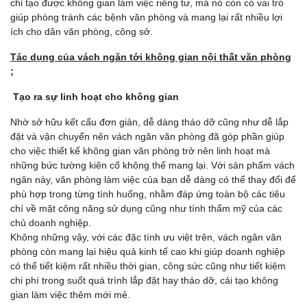
chỉ tạo được không gian làm việc riêng tư, mà nó còn có vai trò
giúp phòng tránh các bệnh văn phòng và mang lại rất nhiều lợi
ích cho dân văn phòng, công sở.
Tác dụng của vách ngăn tới không gian nội thất văn phòng
;
Tạo ra sự linh hoạt cho không gian
Nhờ sở hữu kết cấu đơn giản, dễ dàng tháo dỡ cũng như dễ lắp
đặt và vận chuyển nên vách ngăn văn phòng đã góp phần giúp
cho việc thiết kế không gian văn phòng trở nên linh hoạt mà
những bức tường kiên cố không thể mang lại. Với sản phẩm vách
ngăn này, văn phòng làm việc của bạn dễ dàng có thể thay đổi để
phù hợp trong từng tình huống, nhằm đáp ứng toàn bộ các tiêu
chí về mặt công năng sử dụng cũng như tính thẩm mỹ của các
chủ doanh nghiệp.
Không những vậy, với các đặc tính ưu việt trên, vách ngăn văn
phòng còn mang lại hiệu quả kinh tế cao khi giúp doanh nghiệp
có thể tiết kiệm rất nhiều thời gian, công sức cũng như tiết kiệm
chi phí trong suốt quá trình lắp đặt hay tháo dỡ, cải tạo không
gian làm việc thêm mới mẻ.